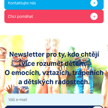
Kontaktujte nás
Chci pomáhat
Newsletter pro ty, kdo chtějí
více rozumět dětem.
O emocích, vztazích, trápeních
a dětských radostech.