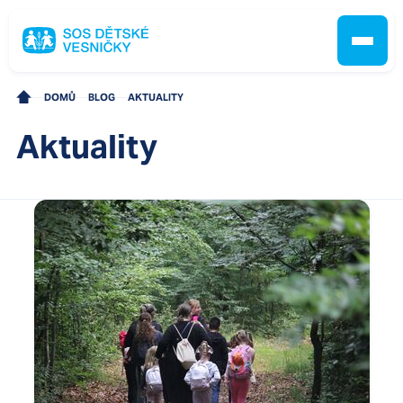
DOMŮ
BLOG
AKTUALITY
Aktuality
Jak pomáháme
Pobočky
O nás
Kontakt