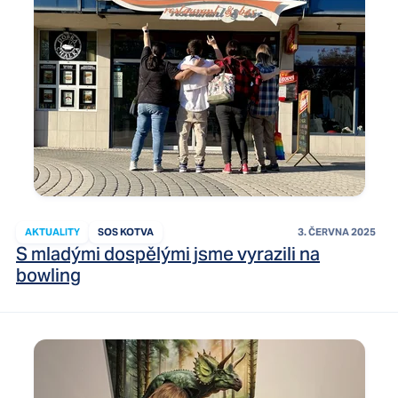
AKTUALITY
SOS KOTVA
3. ČERVNA 2025
S mladými dospělými jsme vyrazili na
bowling