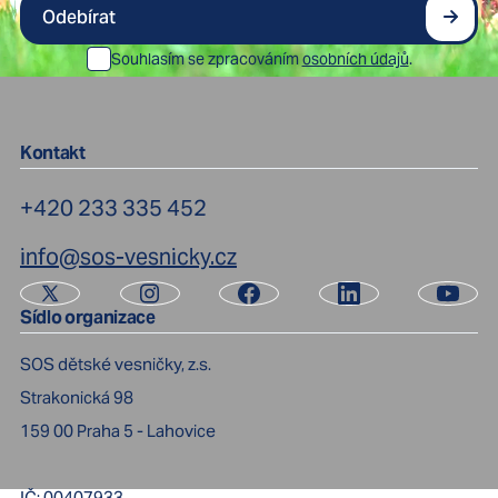
Odebírat
Souhlasím se zpracováním
osobních údajů
.
Kontakt
+420 233 335 452
info@sos-vesnicky.cz
Sídlo organizace
SOS dětské vesničky, z.s.
Strakonická 98
159 00
Praha 5 - Lahovice
IČ:
00407933