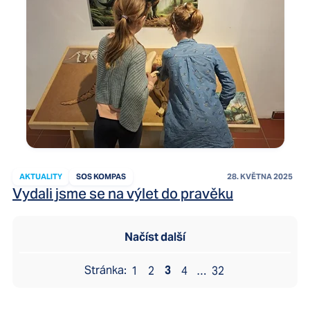
AKTUALITY
SOS KOMPAS
28. KVĚTNA 2025
Vydali jsme se na výlet do pravěku
Načíst další
3
1
2
4
…
32