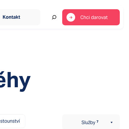
Ombudsman SOS dětských
8
0
vesniček
0
Kontakt
Chci darovat
em
jící okamžitou pomoc
ro ohrožené rodiny
ěhy
itace pro rodiny s dětmi
kých vesniček
ých vesniček
ěstounství
Služby
7