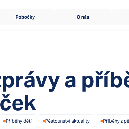
SOS Kormidlo
47
Centrum vzdělávání
15
Pobočky
O nás
10
Okamžitá pomoc dět
SOS Sluníčko
Zařízení pro děti vyžadu
Dům na půl cesty
SOS Kotva
Domy na půl cesty
Tréninkové bydlení p
SOS Kormidlo
zprávy a příb
Centrum sociální rehabil
Ombudsman SOS děts
Ombudsman SOS dětsk
iček
Příběhy dětí
Pěstounství aktuality
Příběhy z p