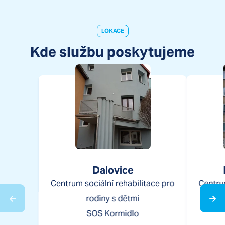
LOKACE
Kde službu poskytujeme
Dalovice
Centrum sociální rehabilitace pro
Centrum
rodiny s dětmi
SOS Kormidlo