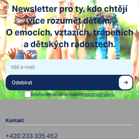
Newsletter pro ty, kdo chtějí
více rozumět dětem.
O emocích, vztazích, trápeních
a dětských radostech.
Odebírat
Souhlasím se zpracováním
osobních údajů
.
Kontakt
+420 233 335 452