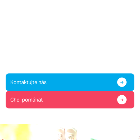
Víte o dítěti v krizi, nebo
potřebujete pomoc vy sami?
Případně nám chcete pomoc?
Kontaktujte nás
Chci pomáhat