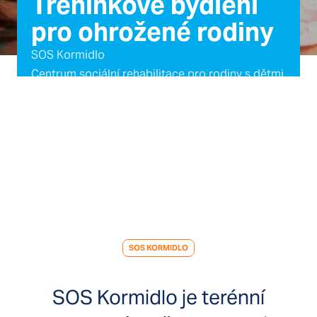
Tréninkové bydlení
pro ohrožené rodiny
SOS Kormidlo
Centrum sociální rehabilitace pro rodiny s dětmi
Základní informace
Kde službu poskytujeme
SOS KORMIDLO
SOS Kormidlo je terénní