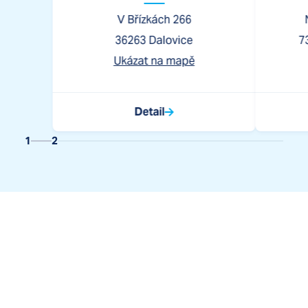
V Břízkách 266
36263
Dalovice
7
Ukázat na mapě
Detail
1
2