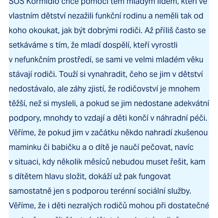
SOS Kormidlo chce pomoci těm mladým lidem, kteří ve
vlastním dětství nezažili funkční rodinu a neměli tak od
koho okoukat, jak být dobrými rodiči. Až příliš často se
setkáváme s tím, že mladí dospělí, kteří vyrostli
v nefunkčním prostředí, se sami ve velmi mladém věku
stávají rodiči. Touží si vynahradit, čeho se jim v dětství
nedostávalo, ale záhy zjistí, že rodičovství je mnohem
těžší, než si mysleli, a pokud se jim nedostane adekvátní
podpory, mnohdy to vzdají a děti končí v náhradní péči.
Věříme, že pokud jim v začátku někdo nahradí zkušenou
maminku či babičku a o dítě je naučí pečovat, navíc
v situaci, kdy několik měsíců nebudou muset řešit, kam
s dítětem hlavu složit, dokáží už pak fungovat
samostatně jen s podporou terénní sociální služby.
Věříme, že i děti nezralých rodičů mohou při dostatečné