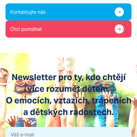
Kontaktujte nás
Chci pomáhat
Newsletter pro ty, kdo chtějí
více rozumět dětem.
O emocích, vztazích, trápeních
a dětských radostech.