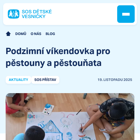
DOMŮ
O NÁS
BLOG
Podzimní víkendovka pro
Jak pomáháme
pěstouny a pěstouňata
Pobočky
AKTUALITY
SOS PŘÍSTAV
19. LISTOPADU 2025
O nás
Kontakt