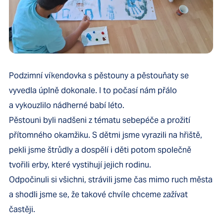
Podzimní víkendovka s pěstouny a pěstouňaty se
vyvedla úplně dokonale. I to počasí nám přálo
a vykouzlilo nádherné babí léto.
Pěstouni byli nadšeni z tématu sebepéče a prožití
přítomného okamžiku. S dětmi jsme vyrazili na hřiště,
pekli jsme štrůdly a dospělí i děti potom společně
tvořili erby, které vystihují jejich rodinu.
Odpočinuli si všichni, strávili jsme čas mimo ruch města
a shodli jsme se, že takové chvíle chceme zažívat
častěji.