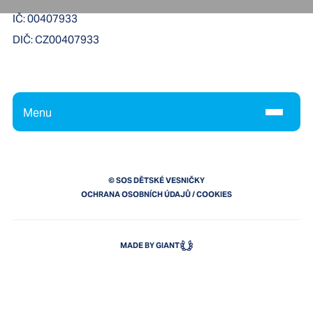
IČ:
00407933
DIČ:
CZ00407933
Menu
© SOS DĚTSKÉ VESNIČKY
OCHRANA OSOBNÍCH ÚDAJŮ
/
COOKIES
MADE BY GIANT