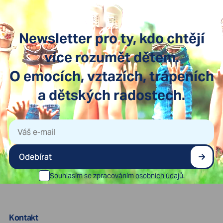
Newsletter pro ty, kdo chtějí
více rozumět dětem.
O emocích, vztazích, trápeních
a dětských radostech.
Odebírat
Souhlasím se zpracováním
osobních údajů
.
Kontakt