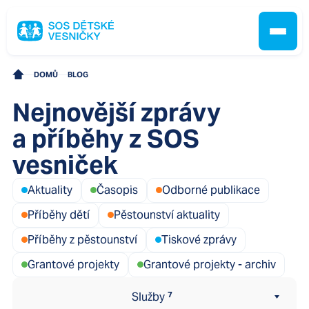
Všechny
8
SOS Kompas
53
SOS Sluníčko
22
SOS Přístav
47
DOMŮ
BLOG
SOS Kotva
15
SOS Kajuta
10
Nejnovější zprávy
SOS Kormidlo
8
Jak pomáháme
a příběhy z SOS
Centrum vzdělávání
0
Ombudsman SOS dětských vesniček
0
vesniček
Pobočky
Aktuality
Časopis
Odborné publikace
Příběhy dětí
Pěstounství aktuality
O nás
Příběhy z pěstounství
Tiskové zprávy
Grantové projekty
Grantové projekty - archiv
Kontakt
Služby
7