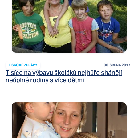
TISKOVÉ ZPRÁVY
30. SRPNA 2017
Tisíce na výbavu školáků nejhůře shánějí
neúplné rodiny s více dětmi