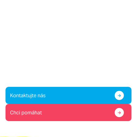
Víte o dítěti v krizi, nebo
potřebujete pomoc vy sami?
Případně nám chcete pomoc?
Kontaktujte nás
Chci pomáhat