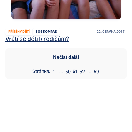
PŘÍBĚHY DĚTÍ
SOS KOMPAS
22. ČERVNA 2017
Vrátí se děti k rodičům?
Načíst další
51
1
…
50
52
…
59