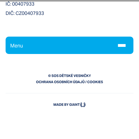
IČ:
00407933
DIČ:
CZ00407933
Menu
© SOS DĚTSKÉ VESNIČKY
OCHRANA OSOBNÍCH ÚDAJŮ
/
COOKIES
MADE BY GIANT