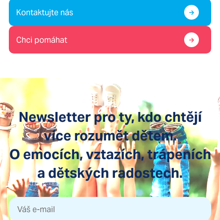
Kontaktujte nás
Chci pomáhat
Newsletter pro ty, kdo chtějí
více rozumět dětem.
O emocích, vztazích, trápeních
a dětských radostech.