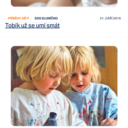
PŘÍBĚHY DĚTÍ
SOS SLUNÍČKO
21. ZÁŘÍ 2016
Tobík už se umí smát