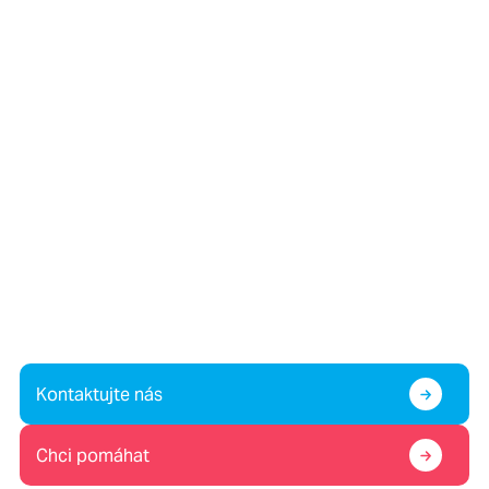
Víte o dítěti v krizi, nebo
potřebujete pomoc vy sami?
Případně nám chcete pomoc?
Kontaktujte nás
Chci pomáhat