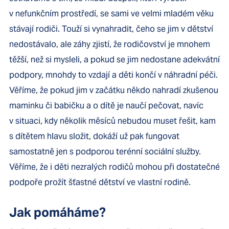
v nefunkčním prostředí, se sami ve velmi mladém věku
stávají rodiči. Touží si vynahradit, čeho se jim v dětství
nedostávalo, ale záhy zjistí, že rodičovství je mnohem
těžší, než si mysleli, a pokud se jim nedostane adekvátní
podpory, mnohdy to vzdají a děti končí v náhradní péči.
Věříme, že pokud jim v začátku někdo nahradí zkušenou
maminku či babičku a o dítě je naučí pečovat, navíc
v situaci, kdy několik měsíců nebudou muset řešit, kam
s dítětem hlavu složit, dokáží už pak fungovat
samostatně jen s podporou terénní sociální služby.
Věříme, že i děti nezralých rodičů mohou při dostatečné
podpoře prožít šťastné dětství ve vlastní rodině.
Jak pomáháme?