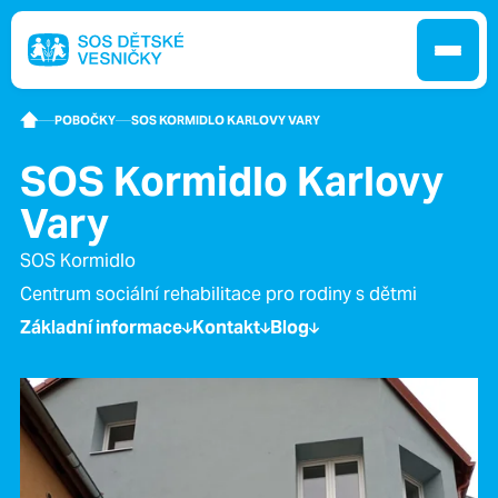
POBOČKY
SOS KORMIDLO KARLOVY VARY
SOS Kormidlo Karlovy
Jak pomáháme
Vary
SOS Kormidlo
Pobočky
Centrum sociální rehabilitace pro rodiny s dětmi
Základní informace
Kontakt
Blog
O nás
Kontakt