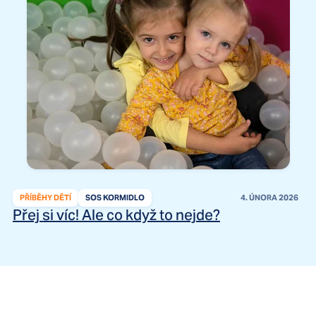
PŘÍBĚHY DĚTÍ
SOS KORMIDLO
4. ÚNORA 2026
Přej si víc! Ale co když to nejde?