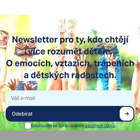
Newsletter pro ty, kdo chtějí
více rozumět dětem.
O emocích, vztazích, trápeních
a dětských radostech.
Odebírat
Souhlasím se zpracováním
osobních údajů
.