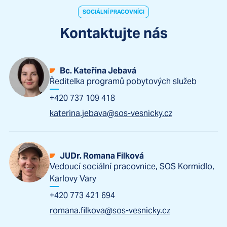
SOCIÁLNÍ PRACOVNÍCI
Kontaktujte nás
Bc. Kateřina Jebavá
Ředitelka programů pobytových služeb
+420 737 109 418
katerina.jebava@sos-vesnicky.cz
JUDr. Romana Filková
Vedoucí sociální pracovnice, SOS Kormidlo,
Karlovy Vary
+420 773 421 694
romana.filkova@sos-vesnicky.cz