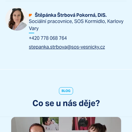
Štěpánka Štrbová Pokorná, DiS.
Sociální pracovnice, SOS Kormidlo, Karlovy
Vary
+420 778 068 764
stepanka.strbova@sos-vesnicky.cz
BLOG
Co se u nás děje?