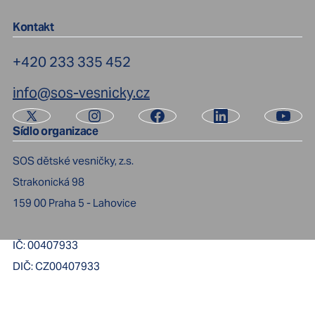
Kontakt
+420 233 335 452
info@sos-vesnicky.cz
Sídlo organizace
SOS dětské vesničky, z.s.
Strakonická 98
159 00
Praha 5 - Lahovice
IČ:
00407933
DIČ:
CZ00407933