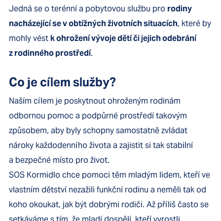
Jedná se o terénní a pobytovou službu pro
rodiny
nacházející se v obtížných životních situacích
, které by
mohly vést
k ohrožení vývoje dětí či jejich odebrání
z rodinného prostředí
.
Co je cílem služby?
Naším cílem je poskytnout ohroženým rodinám
odbornou pomoc a podpůrné prostředí takovým
způsobem, aby byly schopny samostatně zvládat
nároky každodenního života a zajistit si tak stabilní
a bezpečné místo pro život.
SOS Kormidlo chce pomoci těm mladým lidem, kteří ve
vlastním dětství nezažili funkční rodinu a neměli tak od
koho okoukat, jak být dobrými rodiči. Až příliš často se
setkáváme s tím, že mladí dospělí, kteří vyrostli