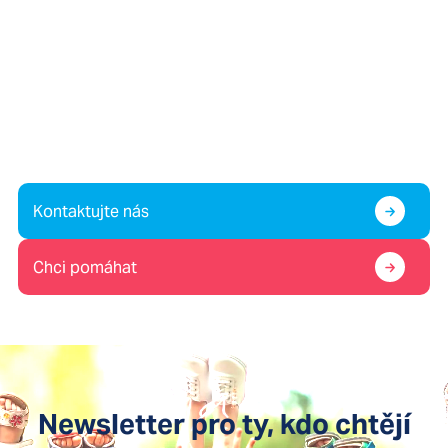
Víte o dítěti v krizi, nebo
potřebujete pomoc vy sami?
Případně nám chcete pomoc?
Kontaktujte nás
Chci pomáhat
Newsletter pro ty, kdo chtějí