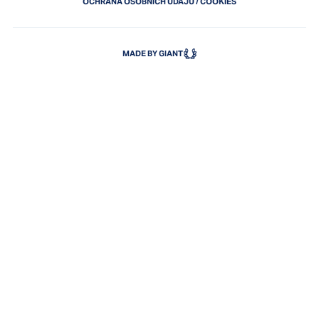
OCHRANA OSOBNÍCH ÚDAJŮ
/
COOKIES
MADE BY GIANT