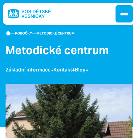
POBOČKY
METODICKÉ CENTRUM
Metodické centrum
Jak pomáháme
Základní informace
Kontakt
Blog
Pobočky
O nás
Kontakt