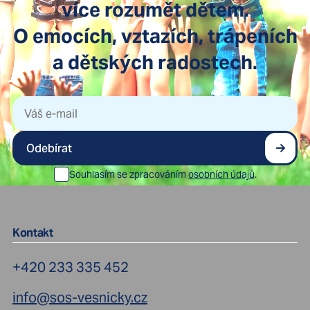
více rozumět dětem.
O emocích, vztazích, trápeních
a dětských radostech.
Odebírat
Souhlasím se zpracováním
osobních údajů
.
Kontakt
+420 233 335 452
info@sos-vesnicky.cz