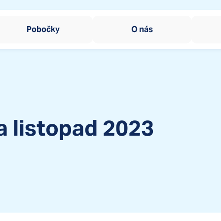
Pobočky
O nás
Okamžitá pomoc dět
SOS Sluníčko
Zařízení pro děti vyžadu
Dům na půl cesty
SOS Kotva
Domy na půl cesty
Tréninkové bydlení p
SOS Kormidlo
a listopad 2023
Centrum sociální rehabil
Ombudsman SOS děts
Ombudsman SOS dětsk