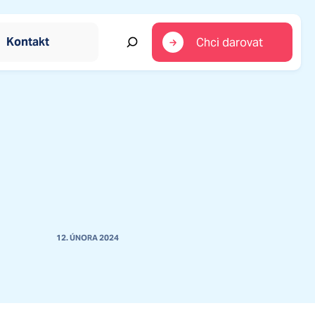
Kontakt
Chci darovat
em
jící okamžitou pomoc
ro ohrožené rodiny
itace pro rodiny s dětmi
kých vesniček
ých vesniček
12. ÚNORA 2024