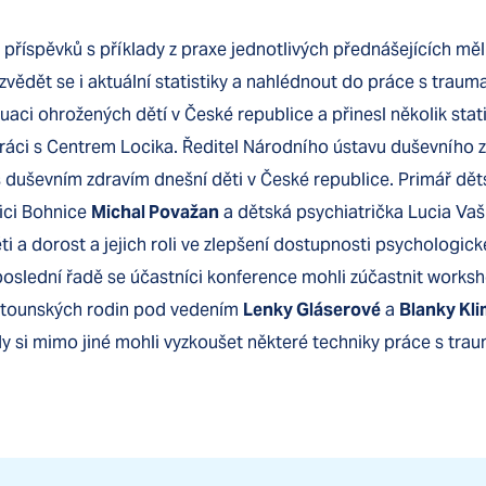
 příspěvků s příklady z praxe jednotlivých přednášejících měl
ědět se i aktuální statistiky a nahlédnout do práce s traum
tuaci ohrožených dětí v České republice a přinesl několik stat
áci s Centrem Locika. Ředitel Národního ústavu duševního 
 s duševním zdravím dnešní děti v České republice. Primář dět
ici Bohnice
Michal Považan
a dětská psychiatrička Lucia Vaš
ti a dorost a jejich roli ve zlepšení dostupnosti psychologic
eposlední řadě se účastníci konference mohli zúčastnit work
stounských rodin pod vedením
Lenky Gláserové
a
Blanky Kl
dy si mimo jiné mohli vyzkoušet některé techniky práce s tra