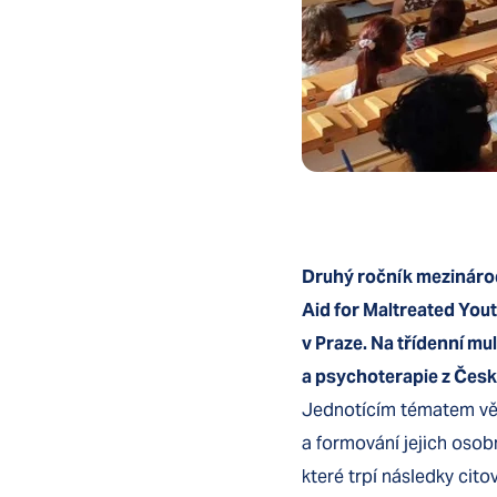
Druhý ročník mezináro
Aid for Maltreated Yout
v Praze. Na třídenní mu
a psychoterapie z České
Jednotícím tématem větš
a formování jejich osob
které trpí následky cit