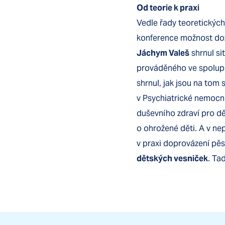
Od teorie k praxi
Vedle řady teoretických
konference možnost dozv
Jáchym Valeš
shrnul si
prováděného ve spolupr
shrnul, jak jsou na tom
v Psychiatrické nemocn
duševního zdraví pro dě
o ohrožené děti. A v n
v praxi doprovázení pě
dětských vesniček
. Ta