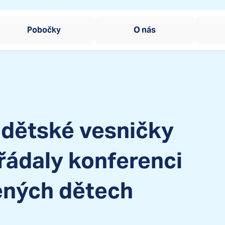
Pobočky
O nás
Okamžitá pomoc dět
SOS Sluníčko
Zařízení pro děti vyžadu
Dům na půl cesty
SOS Kotva
Domy na půl cesty
Tréninkové bydlení p
SOS Kormidlo
 dětské vesničky
Centrum sociální rehabil
Ombudsman SOS děts
Ombudsman SOS dětsk
řádaly konferenci
ených dětech