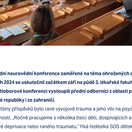
dní neurovědní konference zaměřené na téma ohrožených 
h 2024 se uskutečnil začátkem září na půdě 3. lékařské fakul
ltioborové konferenci vystoupili přední odborníci z oblasti 
 republiky i ze zahraničí.
iny příspěvků bylo rané vývojové trauma a jeho vliv na psyc
nosti. „Ročně pracujeme s několika tisíci dětí, dospívajících
ové deprivace nebo raného traumatu,“ říká ředitelka SOS děts