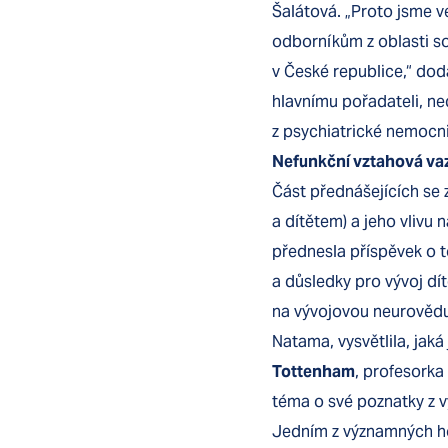
Šalátová. „Proto jsme ve
odborníkům z oblasti so
v České republice,“ do
hlavnímu pořadateli, n
z psychiatrické nemocnic
Nefunkční vztahová vaz
Část přednášejících se
a dítětem) a jeho vlivu 
přednesla příspěvek o t
a důsledky pro vývoj d
na vývojovou neurovědu 
Natama, vysvětlila, jak
Tottenham
, profesorka 
téma o své poznatky z v
Jedním z významných ho