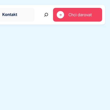
Kontakt
Chci darovat
em
jící okamžitou pomoc
ro ohrožené rodiny
itace pro rodiny s dětmi
kých vesniček
ých vesniček