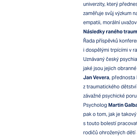
univerzity, který předne
zaměřuje svůj výzkum n
empatii, morální uvažov
Následky raného trauma
Řada příspěvků konfere
i dospělými trpícími v 
Uznávaný český psychi
jaké jsou jejich obranné
Jan Vevera
, přednosta P
z traumatického dětství
závažné psychické poru
Psycholog
Martin Galb
pak o tom, jak je takový
s touto bolestí pracova
rodičů ohrožených dětí 