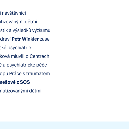
i návštěvníci
atizovanými dětmi.
istik a výsledků výzkumu
zdraví
Petr Winkler
zase
ské psychiatrie
ková mluvili o Centrech
ké a psychiatrické péče
shopu Práce s traumatem
imešové
z SOS
umatizovanými dětmi.