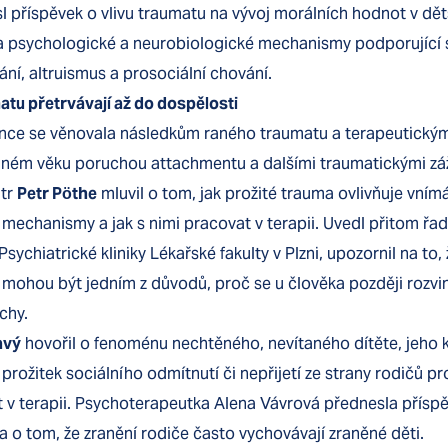
sl příspěvek o vlivu traumatu na vývoj morálních hodnot v děts
a psychologické a neurobiologické mechanismy podporující s
ání, altruismus a prosociální chování.
tu přetrvávají až do dospělosti
nce se věnovala následkům raného traumatu a terapeutický
raném věku poruchou attachmentu a dalšími traumatickými záž
atr
Petr Pöthe
mluvil o tom, jak prožité trauma ovlivňuje vnímá
 mechanismy a jak s nimi pracovat v terapii. Uvedl přitom řad
sychiatrické kliniky Lékařské fakulty v Plzni, upozornil na to, 
 mohou být jedním z důvodů, proč se u člověka později rozvin
chy.
avý
hovořil o fenoménu nechtěného, nevítaného dítěte, jeho
 prožitek sociálního odmítnutí či nepřijetí ze strany rodičů pro
t v terapii. Psychoterapeutka Alena Vávrová přednesla příspě
a o tom, že zranění rodiče často vychovávají zraněné děti.