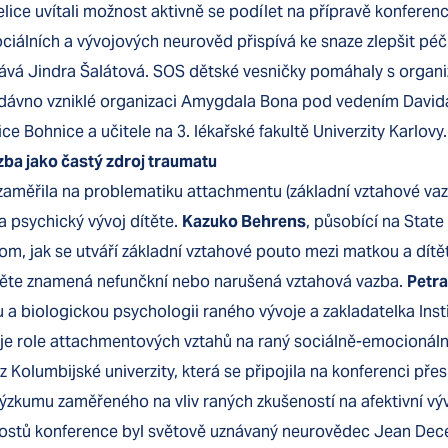
lice uvítali možnost aktivně se podílet na přípravě konferenc
ciálních a vývojových neurověd přispívá ke snaze zlepšit péč
dává Jindra Šalátová. SOS dětské vesničky pomáhaly s organi
edávno vzniklé organizaci Amygdala Bona pod vedením David
e Bohnice a učitele na 3. lékařské fakultě Univerzity Karlovy.
ba jako častý zdroj traumatu
 zaměřila na problematiku attachmentu (základní vztahové va
na psychický vývoj dítěte.
Kazuko Behrens
, působící na State
om, jak se utváří základní vztahové pouto mezi matkou a dítě
ítěte znamená nefunčkní nebo narušená vztahová vazba.
Petra
a biologickou psychologii raného vývoje a zakladatelka Inst
á je role attachmentových vztahů na raný sociálně-emocionální
z Kolumbijské univerzity, která se připojila na konferenci pře
ýzkumu zaměřeného na vliv raných zkušeností na afektivní v
stů konference byl světově uznávaný neurovědec Jean Dece