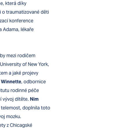
e, která díky
i o traumatizované děti
zací konference
a Adama, lékaře
zby mezi rodičem
 University of New York,
tem a jaké projevy
 Winnette
, odbornice
itutu rodinné péče
 vývoj dítěte.
Nim
s telemost, doplnila toto
ývoj mozku.
ty z Chicagské