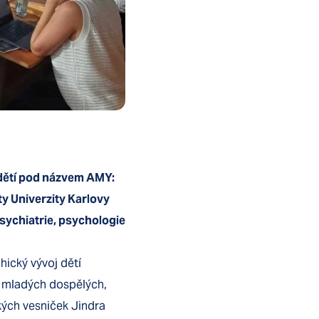
dětí pod názvem AMY:
ty Univerzity Karlovy
psychiatrie, psychologie
hický vývoj dětí
 a mladých dospělých,
kých vesniček Jindra