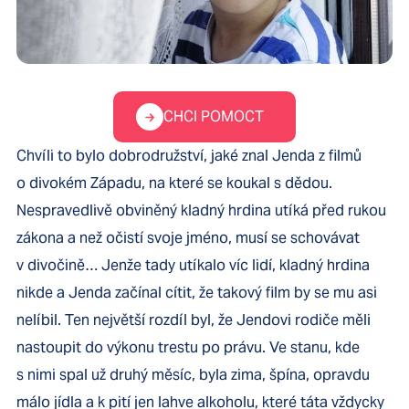
CHCI POMOCT
Chvíli to bylo dobrodružství, jaké znal Jenda z filmů
o divokém Západu, na které se koukal s dědou.
Nespravedlivě obviněný kladný hrdina utíká před rukou
zákona a než očistí svoje jméno, musí se schovávat
v divočině… Jenže tady utíkalo víc lidí, kladný hrdina
nikde a Jenda začínal cítit, že takový film by se mu asi
nelíbil. Ten největší rozdíl byl, že Jendovi rodiče měli
nastoupit do výkonu trestu po právu. Ve stanu, kde
s nimi spal už druhý měsíc, byla zima, špína, opravdu
málo jídla a k pití jen lahve alkoholu, které táta vždycky