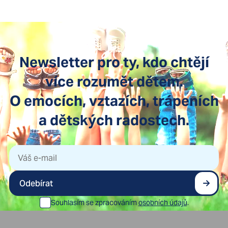
Newsletter pro ty, kdo chtějí
více rozumět dětem.
O emocích, vztazích, trápeních
a dětských radostech.
Odebírat
Souhlasím se zpracováním
osobních údajů
.