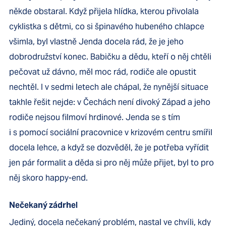
někde obstaral. Když přijela hlídka, kterou přivolala
cyklistka s dětmi, co si špinavého hubeného chlapce
všimla, byl vlastně Jenda docela rád, že je jeho
dobrodružství konec. Babičku a dědu, kteří o něj chtěli
pečovat už dávno, měl moc rád, rodiče ale opustit
nechtěl. I v sedmi letech ale chápal, že nynější situace
takhle řešit nejde: v Čechách není divoký Západ a jeho
rodiče nejsou filmoví hrdinové. Jenda se s tím
i s pomocí sociální pracovnice v krizovém centru smířil
docela lehce, a když se dozvěděl, že je potřeba vyřídit
jen pár formalit a děda si pro něj může přijet, byl to pro
něj skoro happy-end.
Nečekaný zádrhel
Jediný, docela nečekaný problém, nastal ve chvíli, kdy