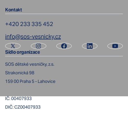
Kontakt
+420 233 335 452
info@sos-vesnicky.cz
Sídlo organizace
SOS dětské vesničky, z.s.
Strakonická 98
159 00
Praha 5 - Lahovice
IČ:
00407933
DIČ:
CZ00407933