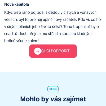
Nová kapitola
Když třetí ráno odjížděl s dědou v čistých a voňavých
věcech, byl to pro něj úplně nový začátek. Kdo ví, co ho
v širých pláních jeho života čeká? Toho trápení už bylo
snad až dost: přejme mu štěstí a spoustu kladných
hrdinů všude kolem!
CHCI PODPOŘIT
BLOG
Mohlo by vás zajímat