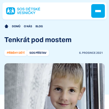
DOMŮ
O NÁS
BLOG
Tenkrát pod mostem
Jak pomáháme
PŘÍBĚHY DĚTÍ
SOS PŘÍSTAV
6. PROSINCE 2021
Pobočky
O nás
Kontakt