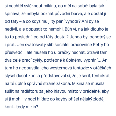
si nechtěl svléknout mikinu, co měl na sobě: byla tak
špinavá, že nebyla poznat původní barva, ale dostal jí
od táty – a co když mu ji ty paní vyhodí? Ani by se
nedivil, ale dopustit to nemohl. Bůh ví, na jak dlouho je
to to poslední, co od táty dostal? Jenda byl ochotný se
i prát. Jen svatosvatý slib sociální pracovnice Petry ho
přesvědčil, ale musela ho u pračky nechat. Strávil tam
dva celé prací cykly, potřebné k úplnému vyprání… Ani
tam ho neopustila jeho westernová fantazie: v otáčkách
slyšel dusot koní a představoval si, že je šerif, tentokrát
na té úplně správné straně zákona. Mikina se musela
sušit na radiátoru za jeho hlavou místo v prádelně, aby
si ji mohl i v noci hlídat: co kdyby přišel nějaký zloděj
koní…tedy mikin?