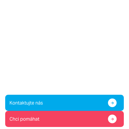
Víte o dítěti v krizi, nebo
potřebujete pomoc vy sami?
Případně nám chcete pomoc?
Kontaktujte nás
Chci pomáhat