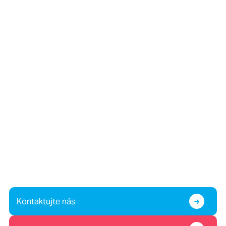
Víte o dítěti v krizi, nebo
potřebujete pomoc vy sami?
Případně nám chcete pomoc?
Kontaktujte nás