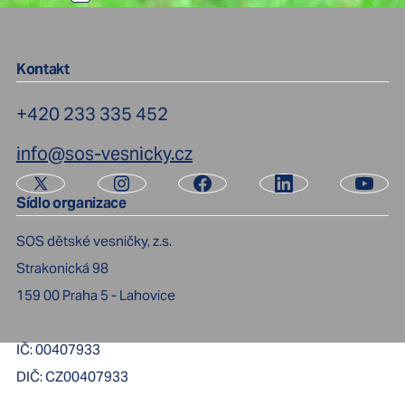
Kontakt
+420 233 335 452
info@sos-vesnicky.cz
Sídlo organizace
SOS dětské vesničky, z.s.
Strakonická 98
159 00
Praha 5 - Lahovice
IČ:
00407933
DIČ:
CZ00407933