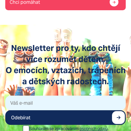
Chci pomáhat
Newsletter pro ty, kdo chtějí
více rozumět dětem.
O emocích, vztazích, trápeních
a dětských radostech.
Odebírat
Souhlasím se zpracováním
osobních údajů
.