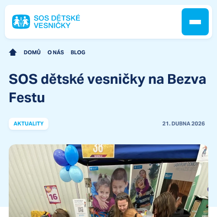
DOMŮ
O NÁS
BLOG
SOS dětské vesničky na Bezva
Jak pomáháme
Festu
Pobočky
AKTUALITY
21. DUBNA 2026
O nás
Kontakt