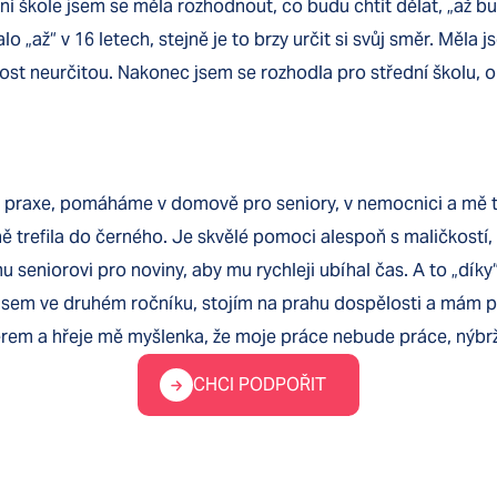
dní škole jsem se měla rozhodnout, co budu chtít dělat, „až b
o „až“ v 16 letech, stejně je to brzy určit si svůj směr. Měla 
st neurčitou. Nakonec jsem se rozhodla pro střední školu, o
 praxe, pomáháme v domově pro seniory, v nemocnici a mě 
ně trefila do černého. Je skvělé pomoci alespoň s maličkostí,
 seniorovi pro noviny, aby mu rychleji ubíhal čas. A to „díky
sem ve druhém ročníku, stojím na prahu dospělosti a mám poc
rem a hřeje mě myšlenka, že moje práce nebude práce, nýbrž
CHCI PODPOŘIT