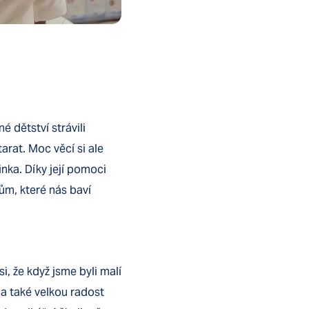
 dětství strávili
rat. Moc věcí si ale
nka. Díky její pomoci
ům, které nás baví
, že když jsme byli malí
la také velkou radost