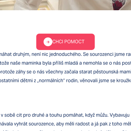
CHCI POMOCT
hat druhým, není nic jednoduchého. Se sourozenci jsme rané
ože naše maminka byla příliš mladá a nemohla se o nás posta
rotože záhy se o nás všechny začala starat pěstounská mami
 ostatními dětmi z „normálních“ rodin, věnovali jsme se kroužk
 v sobě cit pro druhé a touhu pomáhat, když můžu. Vybavuju si
chávala vyhrát sourozence, aby měli radost a já pak z toho mě