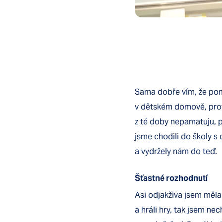
Sama dobře vím, že pomá
v dětském domově, prot
z té doby nepamatuju, p
jsme chodili do školy s
a vydržely nám do teď.
Šťastné rozhodnutí
Asi odjakživa jsem měla
a hráli hry, tak jsem ne