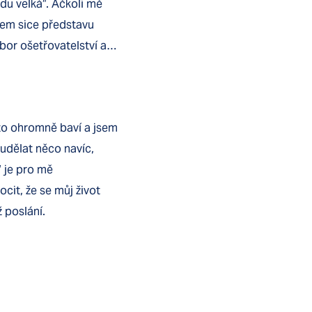
udu velká“. Ačkoli mě
jsem sice představu
bor ošetřovatelství a…
to ohromně baví a jsem
 udělat něco navíc,
“ je pro mě
it, že se můj život
 poslání.