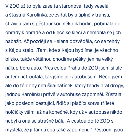
V ZOO už to byla zase ta staronová, tedy veselá
a šťastná Karolínka, ze zvířat byla úplně v transu,
strávila tam s pěstounkou několik hodin, pobíhala od
ohrady k ohradě a od klece ke kleci a nemohla se jich
nabažit. Až později se Helena dozvěděla, co se tehdy
s Kájou stalo. „Tam, kde s Kájou bydlíme, je všechno
blízko, takže většinou chodíme pěšky, jen na velký
nákup beru auto. Přes celou Prahu do ZOO jsem si ale
autem netroufala, tak jsme jeli autobusem. Něco jsem
ale do té doby netušila: tatínek, který tehdy bral drogy,
jednou Karolínku právě v autobuse zapomněl. Zůstala
jako poslední cestující, řidič si plačící sotva tříleté
holčičky všiml až na konečné, kdy už v autobuse nikdo
nebyl a ona se strašně bála. A cestou do té ZOO si
myslela, že ji tam třeba také zapomenu.“ Pěstouni jsou