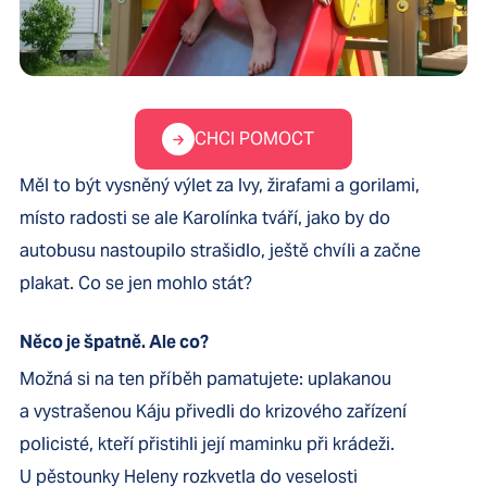
CHCI POMOCT
Měl to být vysněný výlet za lvy, žirafami a gorilami,
místo radosti se ale Karolínka tváří, jako by do
autobusu nastoupilo strašidlo, ještě chvíli a začne
plakat. Co se jen mohlo stát?
Něco je špatně. Ale co?
Možná si na ten příběh pamatujete: uplakanou
a vystrašenou Káju přivedli do krizového zařízení
policisté, kteří přistihli její maminku při krádeži.
U pěstounky Heleny rozkvetla do veselosti