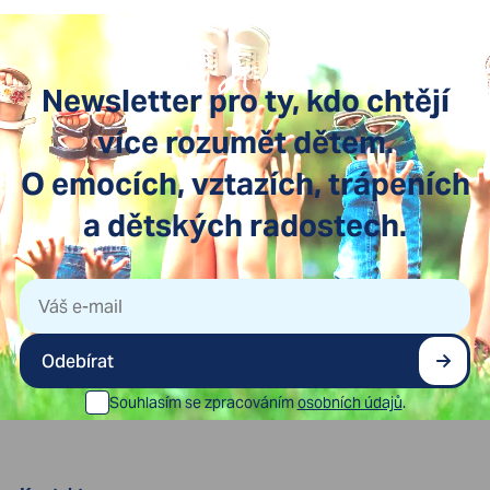
Newsletter pro ty, kdo chtějí
více rozumět dětem.
O emocích, vztazích, trápeních
a dětských radostech.
Odebírat
Souhlasím se zpracováním
osobních údajů
.