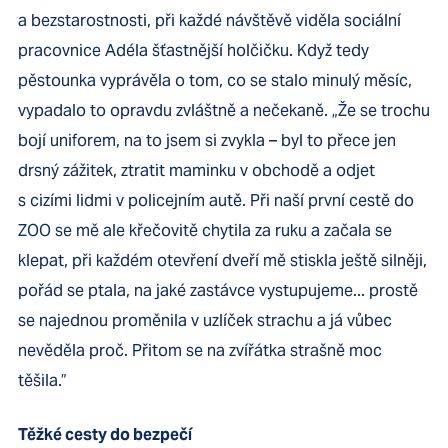
a bezstarostnosti, při každé návštěvě viděla sociální
pracovnice Adéla šťastnější holčičku. Když tedy
pěstounka vyprávěla o tom, co se stalo minulý měsíc,
vypadalo to opravdu zvláštně a nečekaně. „Že se trochu
bojí uniforem, na to jsem si zvykla – byl to přece jen
drsný zážitek, ztratit maminku v obchodě a odjet
s cizími lidmi v policejním autě. Při naší první cestě do
ZOO se mě ale křečovitě chytila za ruku a začala se
klepat, při každém otevření dveří mě stiskla ještě silněji,
pořád se ptala, na jaké zastávce vystupujeme... prostě
se najednou proměnila v uzlíček strachu a já vůbec
nevěděla proč. Přitom se na zvířátka strašně moc
těšila.”
Těžké cesty do bezpečí