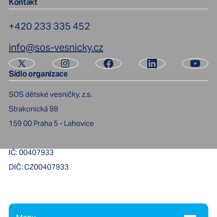
Kontakt
+420 233 335 452
info@sos-vesnicky.cz
Sídlo organizace
SOS dětské vesničky, z.s.
Strakonická 98
159 00
Praha 5 - Lahovice
IČ:
00407933
DIČ:
CZ00407933