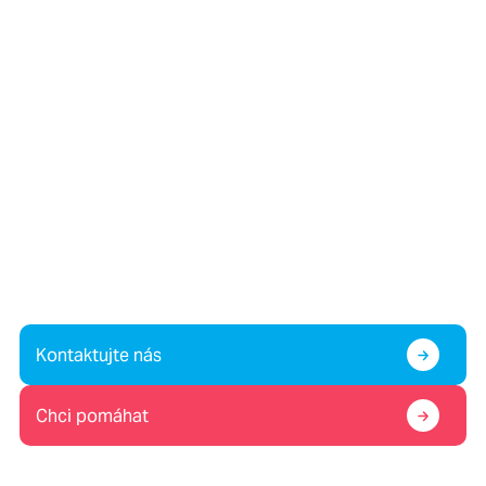
Víte o dítěti v krizi, nebo
potřebujete pomoc vy sami?
Případně nám chcete pomoc?
Kontaktujte nás
Chci pomáhat