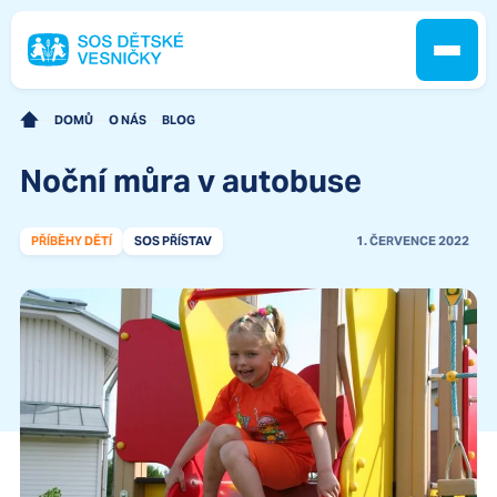
DOMŮ
O NÁS
BLOG
Noční můra v autobuse
Jak pomáháme
PŘÍBĚHY DĚTÍ
SOS PŘÍSTAV
1. ČERVENCE 2022
Pobočky
O nás
Kontakt