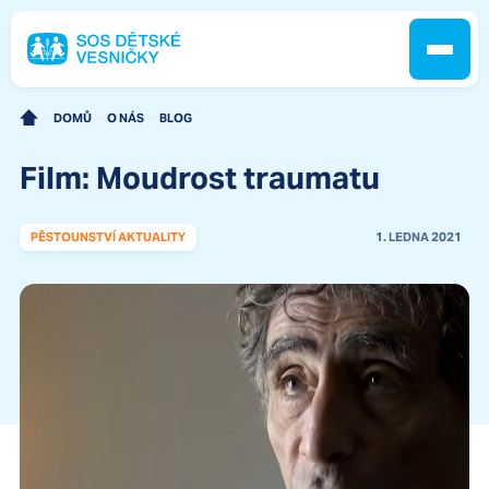
DOMŮ
O NÁS
BLOG
Film: Moudrost traumatu
Jak pomáháme
PĚSTOUNSTVÍ AKTUALITY
1. LEDNA 2021
Pobočky
O nás
Kontakt