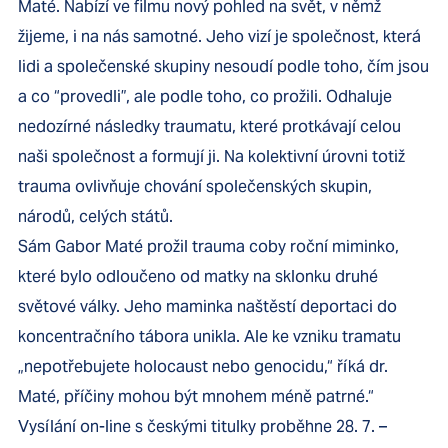
Maté. Nabízí ve filmu nový pohled na svět, v němž
žijeme, i na nás samotné. Jeho vizí je společnost, která
lidi a společenské skupiny nesoudí podle toho, čím jsou
a co “provedli”, ale podle toho, co prožili. Odhaluje
nedozírné následky traumatu, které protkávají celou
naši společnost a formují ji. Na kolektivní úrovni totiž
trauma ovlivňuje chování společenských skupin,
národů, celých států.
Sám Gabor Maté prožil trauma coby roční miminko,
které bylo odloučeno od matky na sklonku druhé
světové války. Jeho maminka naštěstí deportaci do
koncentračního tábora unikla. Ale ke vzniku tramatu
„nepotřebujete holocaust nebo genocidu,“ říká dr.
Maté, příčiny mohou být mnohem méně patrné.“
Vysílání on-line s českými titulky proběhne 28. 7. –