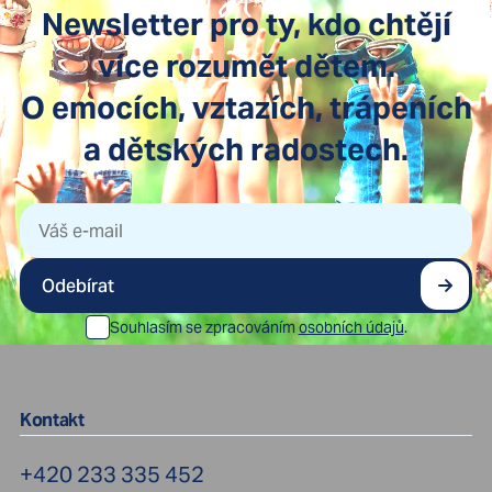
Newsletter pro ty, kdo chtějí
více rozumět dětem.
O emocích, vztazích, trápeních
a dětských radostech.
Odebírat
Souhlasím se zpracováním
osobních údajů
.
Kontakt
+420 233 335 452