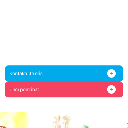
Víte o dítěti v krizi, nebo
potřebujete pomoc vy sami?
Případně nám chcete pomoc?
Kontaktujte nás
Chci pomáhat