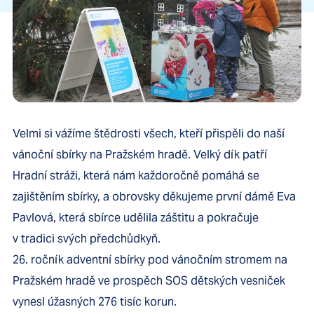
Velmi si vážíme štědrosti všech, kteří přispěli do naší
vánoční sbírky na Pražském hradě. Velký dík patří
Hradní stráži, která nám každoročně pomáhá se
zajištěním sbírky, a obrovsky děkujeme první dámě Eva
Pavlová, která sbírce udělila záštitu a pokračuje
v tradici svých předchůdkyň.
26. ročník adventní sbírky pod vánočním stromem na
Pražském hradě ve prospěch SOS dětských vesniček
vynesl úžasných 276 tisíc korun.