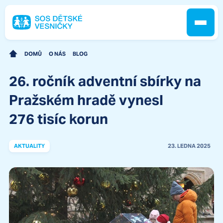
DOMŮ
O NÁS
BLOG
26. ročník adventní sbírky na
Jak pomáháme
Pražském hradě vynesl
276 tisíc korun
Pobočky
AKTUALITY
23. LEDNA 2025
O nás
Kontakt