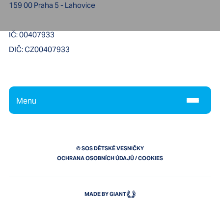
159 00
Praha 5 - Lahovice
IČ:
00407933
DIČ:
CZ00407933
Menu
© SOS DĚTSKÉ VESNIČKY
OCHRANA OSOBNÍCH ÚDAJŮ
/
COOKIES
MADE BY GIANT