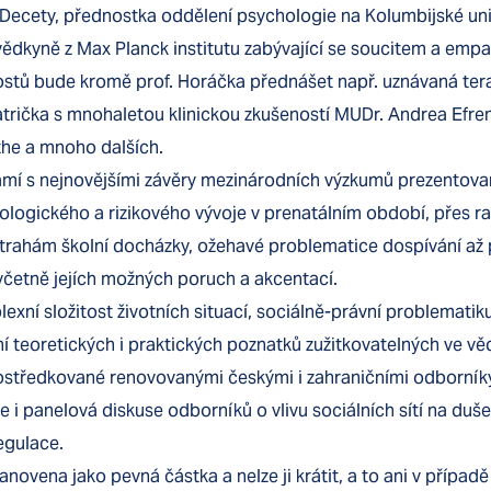
Decety, přednostka oddělení psychologie na Kolumbijské uni
dkyně z Max Planck institutu zabývající se soucitem a empat
hostů bude kromě prof. Horáčka přednášet např. uznávaná ter
atrička s mnohaletou klinickou zkušeností MUDr. Andrea Efre
the a mnoho dalších.
ámí s nejnovějšími závěry mezinárodních výzkumů prezentova
ologického a rizikového vývoje v prenatálním období, přes ran
rahám školní docházky, ožehavé problematice dospívání až 
včetně jejích možných poruch a akcentací.
xní složitost životních situací, sociálně-právní problematiku
ní teoretických i praktických poznatků zužitkovatelných ve vě
rostředkované renovovanými českými i zahraničními odborník
i panelová diskuse odborníků o vlivu sociálních sítí na dušev
egulace.
anovena jako pevná částka a nelze ji krátit, a to ani v případ