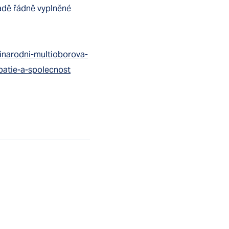
adě řádně vyplněné
inarodni-multioborova-
patie-a-spolecnost