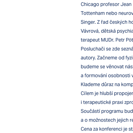
Chicago profesor Jean 
Tottenham nebo neurově
Singer. Z řad českých 
Vávrová, dětská psychi
terapeut MUDr. Petr Pö
Posluchači se zde sezn
autory. Začneme od fyzi
budeme se věnovat nást
a formování osobnosti 
Klademe důraz na komple
Cílem je hlubší propoje
i terapeutické praxi zp
Součástí programu bude 
a o možnostech jejich r
Cena za konferenci je st