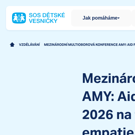
Jak pomáháme
Preventivní pomoc pro rodiny
SOS Kompas
Sociálně aktivizační služby pro rodiny s dětmi
VZDĚLÁVÁNÍ
MEZINÁRODNÍ MULTIOBOROVÁ KONFERENCE AMY: AID F
Podpora pěstounských rodin
SOS Přístav
Doprovázení pěstounských rodin
Volnočasové centrum pro děti a mládež
SOS Kajuta
Mezinár
Nízkoprahové zařízení pro děti a mládež
Centrum vzdělávání
Centrum vzdělávání
AMY: Aid
2026 na
empatie