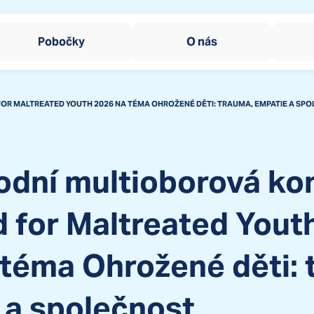
Pobočky
O nás
Okamžitá pomoc dět
SOS Sluníčko
Zařízení pro děti vyžadu
OR MALTREATED YOUTH 2026 NA TÉMA OHROŽENÉ DĚTI: TRAUMA, EMPATIE A SP
Dům na půl cesty
SOS Kotva
Domy na půl cesty
Tréninkové bydlení p
SOS Kormidlo
odní multioborová ko
Centrum sociální rehabil
Ombudsman SOS děts
Ombudsman SOS dětsk
 for Maltreated Yout
 téma Ohrožené děti: 
 a společnost