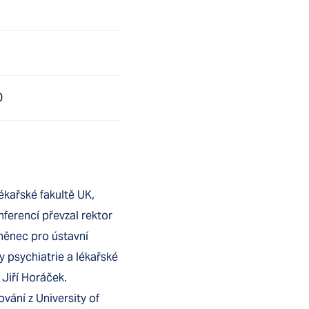
0
ékařské fakultě UK,
ferencí převzal rektor
cněnec pro ústavní
 psychiatrie a lékařské
 Jiří Horáček.
vání z University of