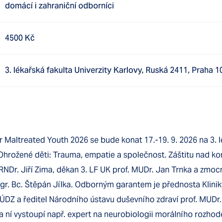
domácí i zahraniční odborníci
4500 Kč
3. lékařská fakulta Univerzity Karlovy, Ruská 2411, Praha 1
 Maltreated Youth 2026 se bude konat 17.-19. 9. 2026 na 3. l
hrožené děti: Trauma, empatie a společnost. Záštitu nad kon
. RNDr. Jiří Zima, děkan 3. LF UK prof. MUDr. Jan Trnka a zmo
. Bc. Štěpán Jílka. Odborným garantem je přednosta Kliniky
DZ a ředitel Národního ústavu duševního zdraví prof. MUDr.
a ní vystoupí např. expert na neurobiologii morálního rozhodo