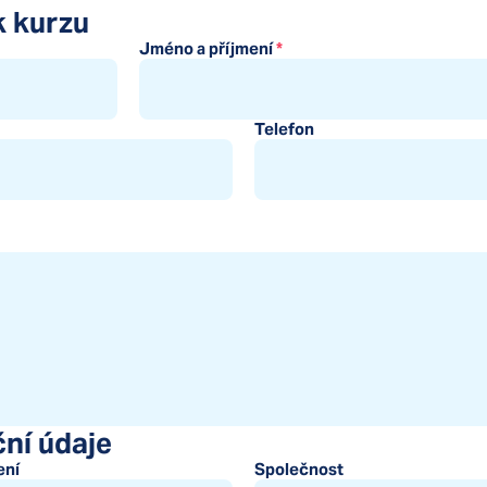
k kurzu
Jméno a příjmení
*
Telefon
ní údaje
ení
Společnost