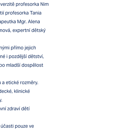
verzitě profesorka Nim
ií profesorka Tania
apeutka Mgr. Alena
mová, expertní dětský
nými přímo jejich
é i pozdější dětství,
po mladší dospělost
 a etické rozměry.
decké, klinické
y.
ní zdraví dětí
ě účasti pouze ve