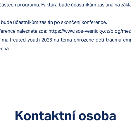
ástech programu. Faktura bude účastníkům zaslána na zákl
í bude účastníkům zaslán po skončení konference.
erence naleznete zde:
https://www.sos-vesnicky.cz/blog/mez
r-maltreated-youth-2026-na-tema-ohrozene-deti-trauma-em
zena.
Kontaktní osoba