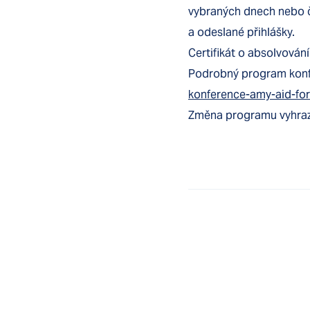
vybraných dnech nebo č
a odeslané přihlášky.
Certifikát o absolvován
Podrobný program konf
konference-amy-aid-fo
Změna programu vyhra