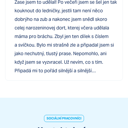
Zase jsem to udělal! Po večeři jsem se šel jen tak
kouknout do ledničky, jestli tam není něco
dobrýho na zub a nakonec jsem snědl skoro
celej narozeninovej dort, kterej včera udělala
máma pro bráchu. Zbyl jen ten dílek s číslem
a svíčkou. Bylo mi strašně zle a připadal jsem si
jako nechutný, tlustý prase. Nepomohlo, ani
když jsem se vyzvracel. Už nevím, co s tím.
Připadá mi to pořád silnější a silnější…
SOCIÁLNÍ PRACOVNÍCI