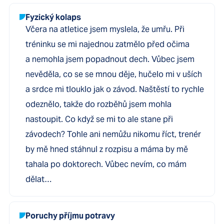
Fyzický kolaps
Včera na atletice jsem myslela, že umřu. Při
tréninku se mi najednou zatmělo před očima
a nemohla jsem popadnout dech. Vůbec jsem
nevěděla, co se se mnou děje, hučelo mi v uších
a srdce mi tlouklo jak o závod. Naštěstí to rychle
odeznělo, takže do rozběhů jsem mohla
nastoupit. Co když se mi to ale stane při
závodech? Tohle ani nemůžu nikomu říct, trenér
by mě hned stáhnul z rozpisu a máma by mě
tahala po doktorech. Vůbec nevím, co mám
dělat…
Poruchy příjmu potravy