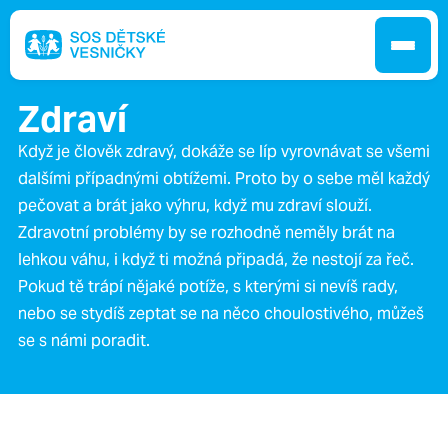
Zdraví
Když je člověk zdravý, dokáže se líp vyrovnávat se všemi
dalšími případnými obtížemi. Proto by o sebe měl každý
Jak pomáháme
pečovat a brát jako výhru, když mu zdraví slouží.
Zdravotní problémy by se rozhodně neměly brát na
Pobočky
lehkou váhu, i když ti možná připadá, že nestojí za řeč.
Pokud tě trápí nějaké potíže, s kterými si nevíš rady,
nebo se stydíš zeptat se na něco choulostivého, můžeš
O nás
se s námi poradit.
Kontakt