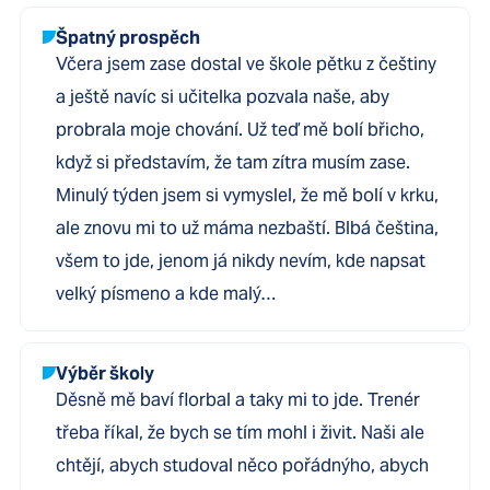
Špatný prospěch
Včera jsem zase dostal ve škole pětku z češtiny
a ještě navíc si učitelka pozvala naše, aby
probrala moje chování. Už teď mě bolí břicho,
když si představím, že tam zítra musím zase.
Minulý týden jsem si vymyslel, že mě bolí v krku,
ale znovu mi to už máma nezbaští. Blbá čeština,
všem to jde, jenom já nikdy nevím, kde napsat
velký písmeno a kde malý…
Výběr školy
Děsně mě baví florbal a taky mi to jde. Trenér
třeba říkal, že bych se tím mohl i živit. Naši ale
chtějí, abych studoval něco pořádnýho, abych