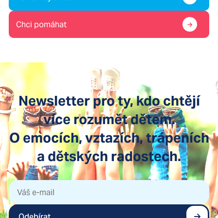
Chci pomáhat
Newsletter pro ty, kdo chtějí
více rozumět dětem.
O emocích, vztazích, trápeních
a dětských radostech.
Odebírat