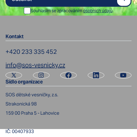
Souhlasím se zpracováním
osobních údajů
.
Kontakt
+420 233 335 452
info@sos-vesnicky.cz
Sídlo organizace
SOS dětské vesničky, z.s.
Strakonická 98
159 00
Praha 5 - Lahovice
IČ:
00407933