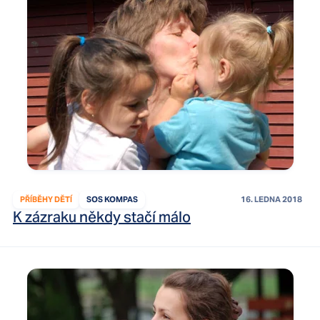
PŘÍBĚHY DĚTÍ
SOS KOMPAS
16. LEDNA 2018
K zázraku někdy stačí málo