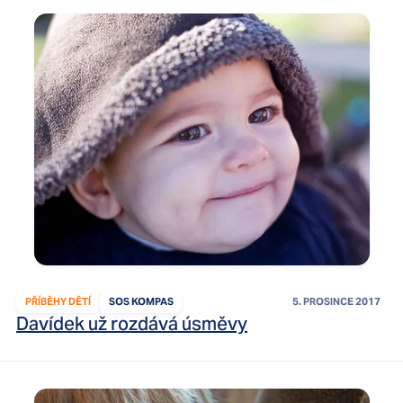
PŘÍBĚHY DĚTÍ
SOS KOMPAS
5. PROSINCE 2017
Davídek už rozdává úsměvy