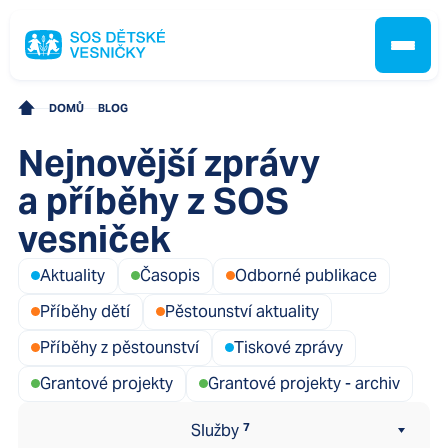
Všechny
8
SOS Kompas
53
SOS Sluníčko
22
SOS Přístav
46
DOMŮ
BLOG
SOS Kotva
15
SOS Kajuta
10
Nejnovější zprávy
SOS Kormidlo
8
Jak pomáháme
a příběhy z SOS
Centrum vzdělávání
0
Ombudsman SOS dětských vesniček
0
vesniček
Pobočky
Aktuality
Časopis
Odborné publikace
Příběhy dětí
Pěstounství aktuality
O nás
Příběhy z pěstounství
Tiskové zprávy
Grantové projekty
Grantové projekty - archiv
Kontakt
Služby
7