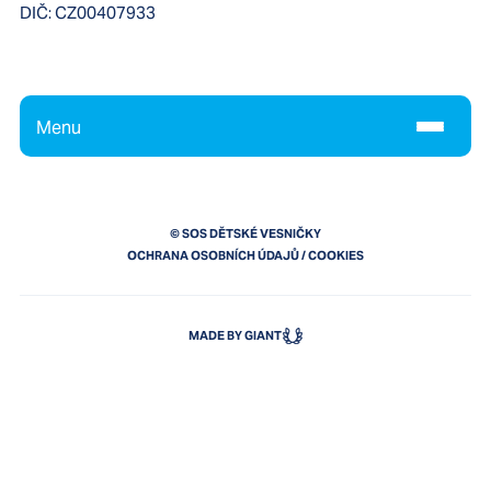
DIČ:
CZ00407933
Menu
© SOS DĚTSKÉ VESNIČKY
OCHRANA OSOBNÍCH ÚDAJŮ
/
COOKIES
MADE BY GIANT