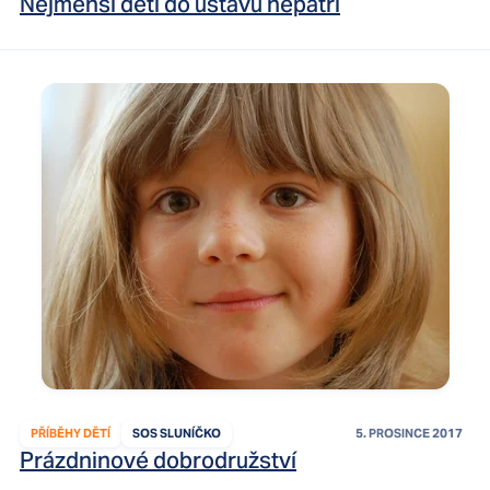
Nejmenší děti do ústavů nepatří
PŘÍBĚHY DĚTÍ
SOS SLUNÍČKO
5. PROSINCE 2017
Prázdninové dobrodružství